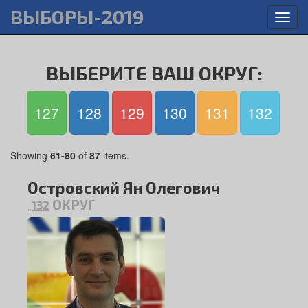
ВЫБОРЫ-2019
Toggl
navig
ВЫБЕРИТЕ ВАШ ОКРУГ:
127
128
129
130
131
132
Showing
61-80
of
87
items.
Островский Ян Олегович
ОКРУГ
132
,