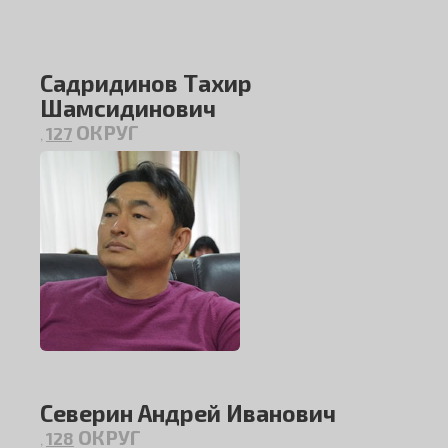
Садридинов Тахир
Шамсидинович
ОКРУГ
127
,
Северин Андрей Иванович
ОКРУГ
128
,