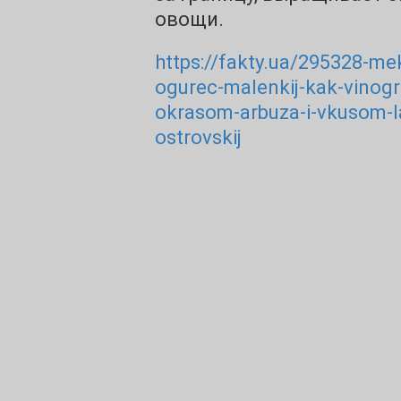
овощи.
https://fakty.ua/295328-mek
ogurec-malenkij-kak-vinogr
okrasom-arbuza-i-vkusom-l
ostrovskij