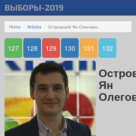
ВЫБОРЫ-2019
Home
Articles
Островский Ян Олегович
127
128
129
130
131
132
Остро
Ян
Олего