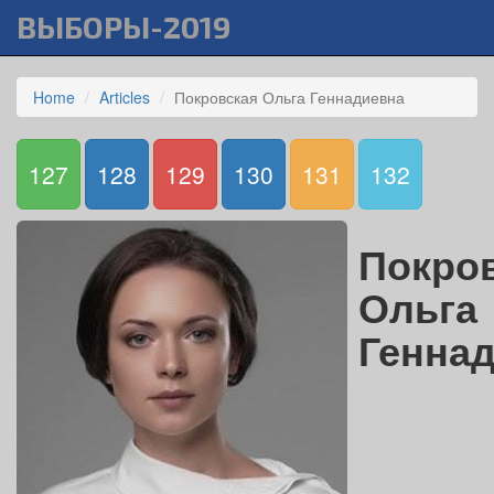
ВЫБОРЫ-2019
Home
Articles
Покровская Ольга Геннадиевна
127
128
129
130
131
132
Покро
Ольга
Генна