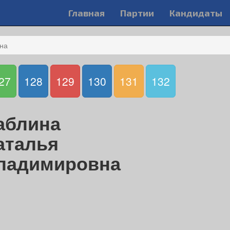
Главная
Партии
Кандидаты
на
27
128
129
130
131
132
аблина
аталья
ладимировна