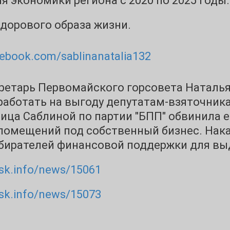
 экономики региона с 2020 по 2025 годы.
дорового образа жизни.
cebook.com/sablinanatalia132
кретарь Первомайского горсовета Наталья
работать на выгоду депутатам-взяточника
ица Саблиной по партии "БПП" обвинила е
 помещений под собственный бизнес. Нак
збирателей финансовой поддержки для вы
usk.info/news/15061
usk.info/news/15073