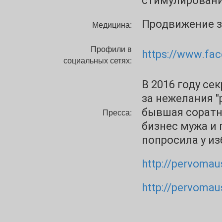
стимулирования
Продвижение з
Медицина:
Профили в
https://www.fa
социальных сетях:
В 2016 году се
за нежелания "
бывшая соратн
Пресса:
бизнес мужа и
попросила у и
http://pervoma
http://pervoma