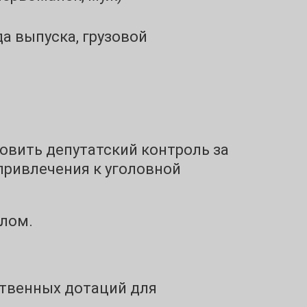
да выпуска, грузовой
овить депутатский контроль за
привлечения к уголовной
лом.
ственных дотаций для