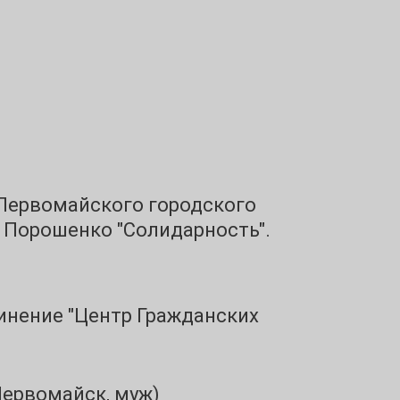
 Первомайского городского
а Порошенко "Солидарность".
инение "Центр Гражданских
(Первомайск, муж)