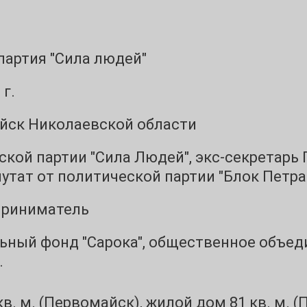
партия "Сила людей"
 г.
йск Николаевской области
ской партии "Сила Людей", экс-секретарь
путат от политической партии "Блок Петр
приниматель
ьный фонд "Сарока", общественное объед
.
в. м. (Первомайск), жилой дом 81 кв. м. 