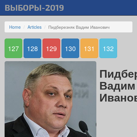
ВЫБОРЫ-2019
Home
Articles
Пидберезняк Вадим Иванович
127
128
129
130
131
132
Пидбе
Вадим
Ивано