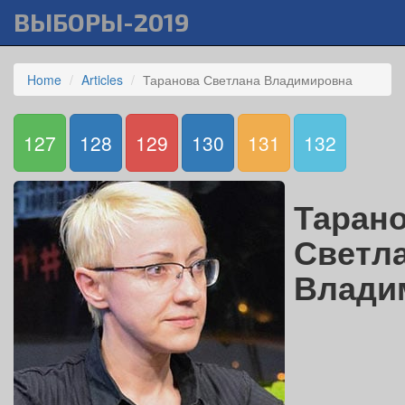
ВЫБОРЫ-2019
Home
Articles
Таранова Светлана Владимировна
127
128
129
130
131
132
Таран
Светл
Влади