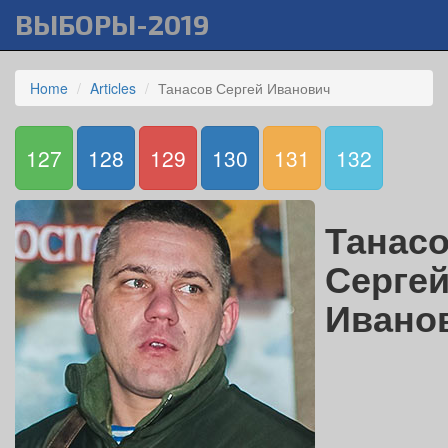
ВЫБОРЫ-2019
Home
Articles
Танасов Сергей Иванович
127
128
129
130
131
132
Танас
Серге
Ивано