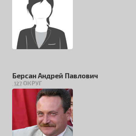
Берсан Андрей Павлович
ОКРУГ
127
,