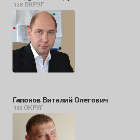
ОКРУГ
128
,
Гапонов Виталий Олегович
ОКРУГ
132
,