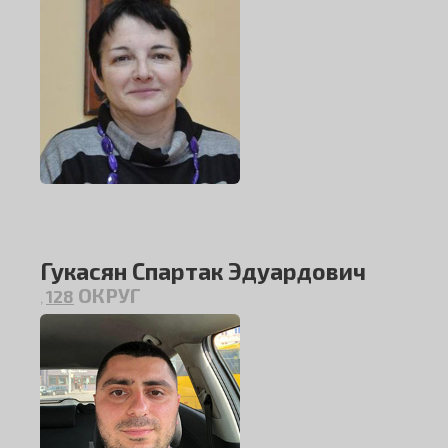
Гукасян Спартак Эдуардович
ОКРУГ
128
,