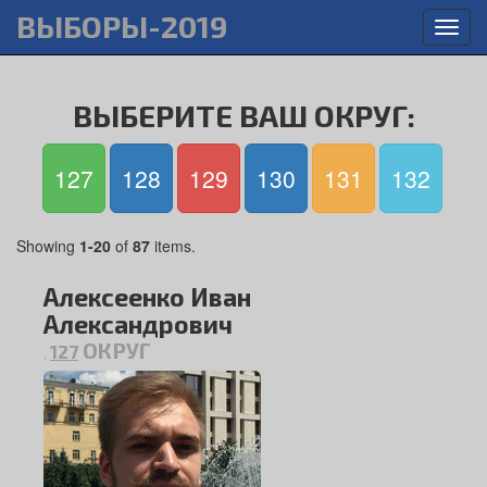
ВЫБОРЫ-2019
Toggl
navig
ВЫБЕРИТЕ ВАШ ОКРУГ:
127
128
129
130
131
132
Showing
1-20
of
87
items.
Алексеенко Иван
Александрович
ОКРУГ
127
,