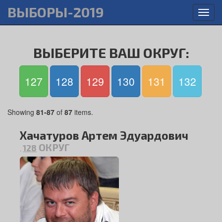
ВЫБОРЫ-2019
Toggl
navig
ВЫБЕРИТЕ ВАШ ОКРУГ:
127
128
129
130
131
132
Showing
81-87
of
87
items.
Хачатуров Артем Эдуардович
ОКРУГ
128
,