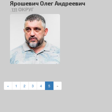
Ярошевич Олег Андреевич
ОКРУГ
131
,
«
1
2
3
4
5
»