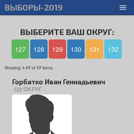
ВЫБОРЫ-2019
Toggl
navig
ВЫБЕРИТЕ ВАШ ОКРУГ:
127
128
129
130
131
132
Showing
1-17
of
17
items.
Горбатко Иван Геннадьевич
ОКРУГ
129
,