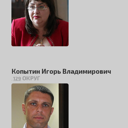
Копытин Игорь Владимирович
ОКРУГ
129
,