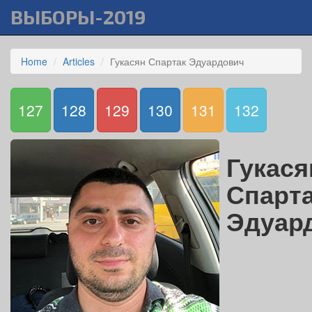
ВЫБОРЫ-2019
Home
Articles
Гукасян Спартак Эдуардович
127
128
129
130
131
132
Гукася
Спарт
Эдуар