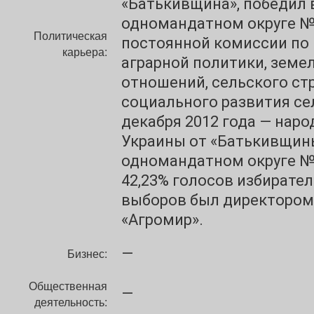
«Батькивщина», победил 
одномандатном округе №
Политическая
постоянной комиссии по
карьера:
аграрной политики, земе
отношений, сельского ст
социального развития сел
декабря 2012 года — нар
Украины от «Батькивщины
одномандатном округе № 
42,23% голосов избирател
выборов был директоро
«Агромир».
—
Бизнес:
Общественная
—
деятельность: