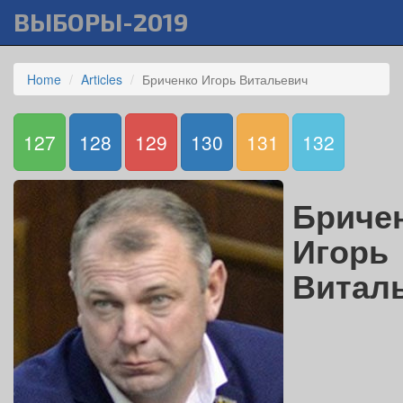
ВЫБОРЫ-2019
Home
Articles
Бриченко Игорь Витальевич
127
128
129
130
131
132
Бриче
Игорь
Витал