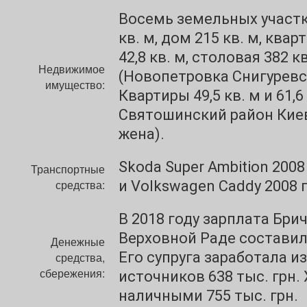
Восемь земельных участк
кв. м, дом 215 кв. м, квар
42,8 кв. м, столовая 382 к
Недвижимое
(Новопетровка Снигуревс
имущество:
Квартиры 49,5 кв. м и 61,6
Святошинский район Киев
жена).
Skoda Super Ambition 200
Транспортные
средства:
и Volkswagen Caddy 2008 
В 2018 году зарплата Бри
Верховной Раде составила
Денежные
Его супруга заработала и
средства,
сбережения:
источников 638 тыс. грн.
наличными 755 тыс. грн.