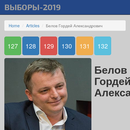
ВЫБОРЫ-2019
Home
Articles
Белов Гордей Александрович
127
128
129
130
131
132
Белов
Горде
Алекс