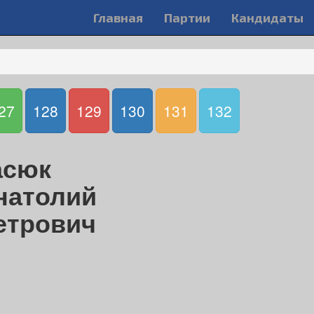
Главная
Партии
Кандидаты
27
128
129
130
131
132
асюк
натолий
етрович