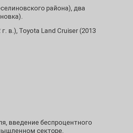
еселиновского района), два
иновка).
г. в.), Toyota Land Cruiser (2013
я, введение беспроцентного
омышленном секторе.