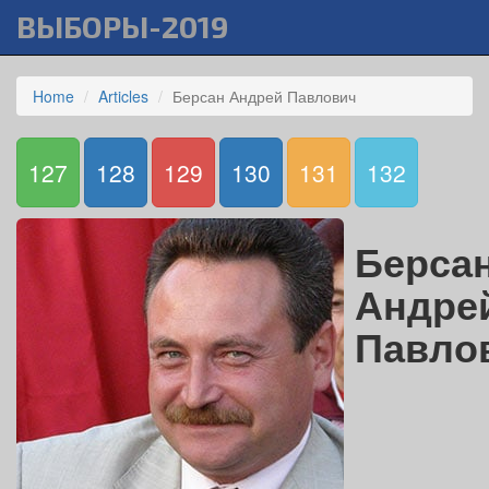
ВЫБОРЫ-2019
Home
Articles
Берсан Андрей Павлович
127
128
129
130
131
132
Берса
Андре
Павло