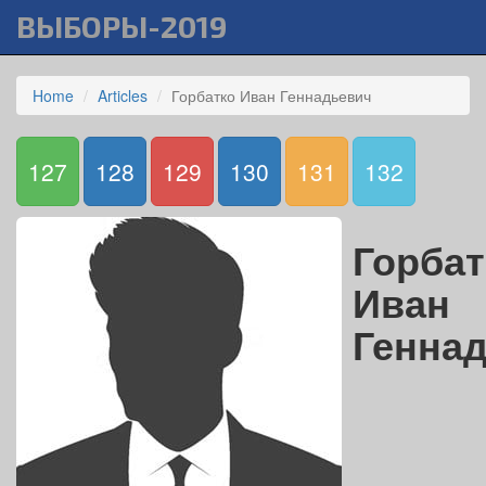
ВЫБОРЫ-2019
Home
Articles
Горбатко Иван Геннадьевич
127
128
129
130
131
132
Горбат
Иван
Генна