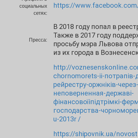
https://www.facebook.com
социальных
сетях:
В 2018 году попал в реес
Также в 2017 году подде
Пресса:
просьбу мэра Львова отп
из их города в Вознесенск
http://voznesenskonline.c
chornomorets-ii-потрапів-
рейрестру-оржніків-через-
неповерненная-державі-
фінансовоїіпідтрімкі-фер
господарства-чорноморець-
u-2013r /
https://shipovnik.ua/novost