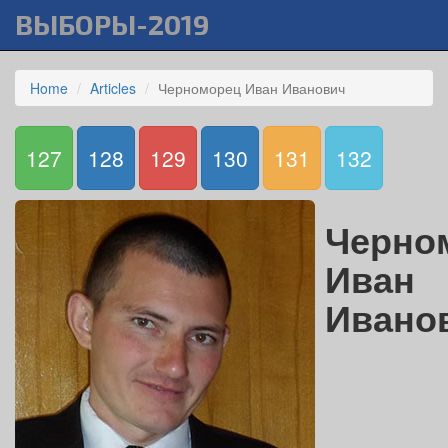
ВЫБОРЫ-2019
Home
Articles
Черноморец Иван Иванович
127
128
129
130
131
132
Черно
Иван
Ивано