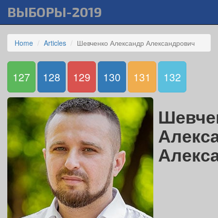
ВЫБОРЫ-2019
Home
Articles
Шевченко Александр Александрович
127
128
129
130
131
132
Шевче
Алекс
Алекс