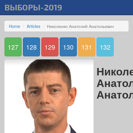
ВЫБОРЫ-2019
Home
Articles
Николенко Анатолий Анатольевич
127
128
129
130
131
132
Никол
Анато
Анато