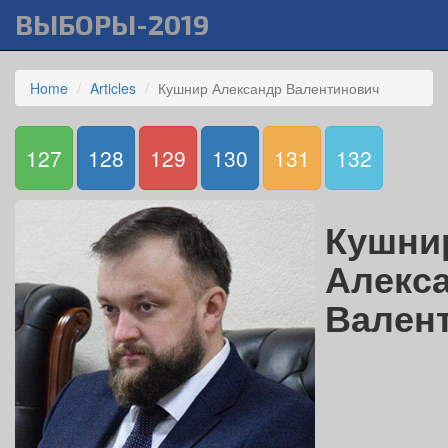
ВЫБОРЫ-2019
Home
Articles
Кушнир Александр Валентинович
127
128
129
130
131
132
Кушни
Алекс
Вален