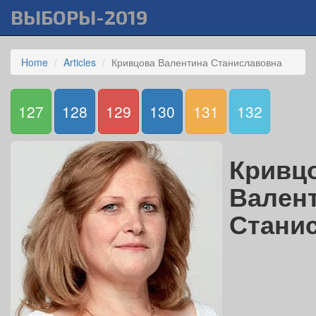
ВЫБОРЫ-2019
Home
Articles
Кривцова Валентина Станиславовна
127
128
129
130
131
132
Кривц
Вален
Стани