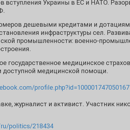
ов вступления Украины в ЕС и НАТО. Разо
Ф.
рмеров дешевыми кредитами и дотациями
становления инфраструктуры сел. Разви
нской промышленности: военно-промышлен
остроения.
ое государственное медицинское страхо
и доступной медицинской помощи.
cebook.com/profile.php?id=100001747050167
вке, журналист и активист. Участник ник
/ru/politics/218434