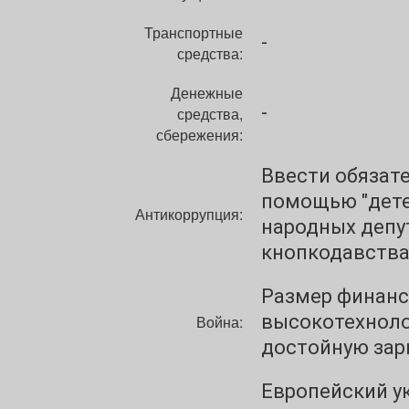
Транспортные
-
средства:
Денежные
-
средства,
сбережения:
Ввести обязат
помощью "дете
Антикоррупция:
народных депу
кнопкодавства
Размер финанс
высокотехноло
Война:
достойную зар
Европейский у