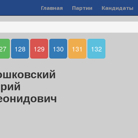
Главная
Партии
Кандидаты
27
128
129
130
131
132
ошковский
рий
еонидович