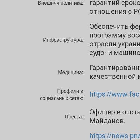
гарантий срок
Внешняя политика:
отношения с Р
Обеспечить фе
программу вос
Инфраструктура:
отрасли украи
судо- и машин
Гарантированн
Медицина:
качественной 
Профили в
https://www.fa
социальных сетях:
Офицер в отста
Пресса:
Майданов.
https://news.pn