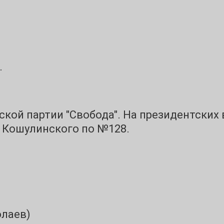
.
ской партии "Свобода". На президентски
 Кошулинского по №128.
олаев)