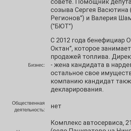
совете. Помощник депута
созыва Сергея Васютина 
Регионов") и Валерия Ша
("БЮТ")
С 2012 года бенефициар О
Октан”, которое занимае
продажей топлива. Дире
- жена кандидата в нарде
Бизнес:
остальное свое имуществ
компанию кандидат такж
декларирования.
Общественная
нет
деятельность:
Комплекс автосервиса, 21
(село Панкратово на Ник