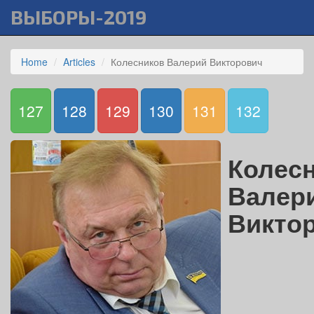
ВЫБОРЫ-2019
Home
Articles
Колесников Валерий Викторович
127
128
129
130
131
132
Колес
Валер
Викто