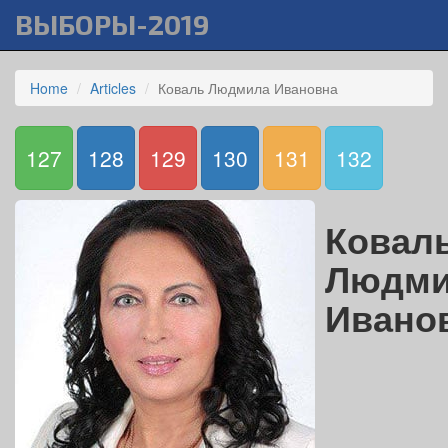
ВЫБОРЫ-2019
Home
Articles
Коваль Людмила Ивановна
127
128
129
130
131
132
Ковал
Людми
Ивано